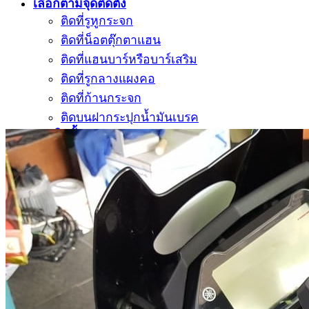
เลือกตามจุดติดตั้ง
ติดที่รูหูกระจก
ติดที่น็อตตุ๊กตาแฮน
ติดที่แฮนบาร์หรือบาร์เสริม
ติดที่รูกลางแผงคอ
ติดที่ก้านกระจก
ติดบนฝากระปุกน้ำมันเบรค
การติดตั้ง
บทความ