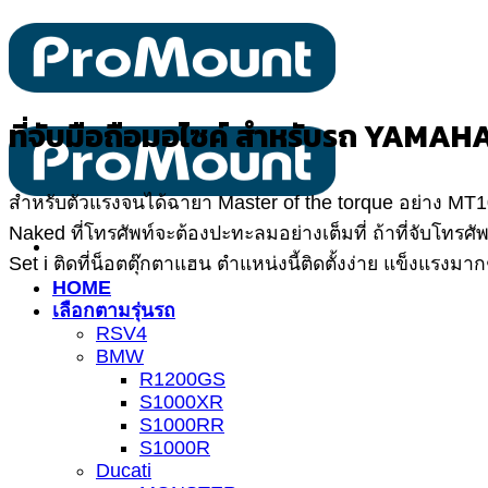
ข้าม
ไป
ยัง
เนื้อหา
ที่จับมือถือมอไซค์
สำหรับรถ YAMAH
สำหรับตัวแรงจนได้ฉายา Master of the torque อย่าง MT10 กา
Naked ที่โทรศัพท์จะต้องปะทะลมอย่างเต็มที่ ถ้าที่จับโทร
Set i ติดที่น็อตตุ๊กตาแฮน ตำแหน่งนี้ติดตั้งง่าย แข็งแรง
HOME
เลือกตามรุ่นรถ
RSV4
BMW
R1200GS
S1000XR
S1000RR
S1000R
Ducati