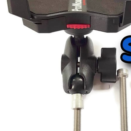
MSX
Kawasaki
NINJA300
NINJA400
NINJA650
ที่จับมือถือ มอไซค์ สำหรับ Kawasaki Z
ZX10R
ZX14
Z300
Z800
Z900
ที่จับมือถือ มอเตอร์ไซค์ Kawasaki Z100
VERSYS
KTM
DUKE390
1190ADVENTURE
Suzuki
GSX-R150
VSTORM
HAYABUSA