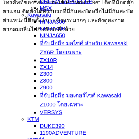
DREAM SUPERCUP
โทรศัพท์ของ MT09 จะใช้ ProMount Set i ติดที่น็อตตุ๊ก
MSX
ตาแฮน ติดตั้งได้ทั้งกับรถที่มีกันสะบัดหรือไม่มีกันสะบัด
Kawasaki
ตำแหน่งนี้ติดตั้งง่าย แข็งแรงมากๆ และยังดูสะอาด
NINJA300
NINJA400
ตากลมกลืนไปกับตัวรถอีกด้วย
NINJA650
ที่จับมือถือ มอไซค์ สำหรับ Kawasaki
ZX6R โดยเฉพาะ
ZX10R
ZX14
Z300
Z800
Z900
ที่จับมือถือ มอเตอร์ไซค์ Kawasaki
Z1000 โดยเฉพาะ
VERSYS
KTM
DUKE390
1190ADVENTURE