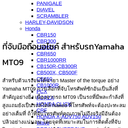
PANIGALE
DIAVEL
SCRAMBLER
HARLEY-DAVIDSON
Honda
CBR150
CBR300
ที่จับมือถือมอไซค์ สำหรับรถYamaha
CBR500
CBR650
MT09
CBR1000RR
CB150R-CB300R
CB500X, CB500F
CB650
สำหรับตัวแรงจนได้ฉายา Master of the torque อย่าง
CB1000R
Yamaha MT09 การเลือกที่จับโทรศัพท์ซักอันเป็นสิ่งที่
PCX
สำคัญอย่างยิ่ง เนื่องจากรถ MT09 เป็นรถที่มีพละกำลังที่
FORZA
HONDA CLICK
สูงแถมยังเป็นรถสไตล์ Naked ที่โทรศัพท์จะต้องปะทะลม
CRF
อย่างเต็มที่ ถ้าที่จับโทรศัพท์คุณภาพไม่ถึงจริงมีอันต้อง
HONDA X-ADV750,ADV150
ปลิวอย่างแน่นอน โดยจุดที่เหมาะสมในการติดตั้งที่จับ
Wave