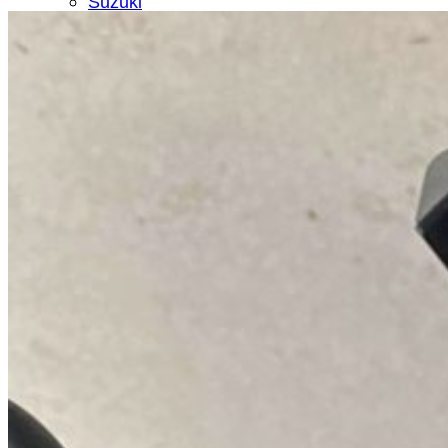
Suzuki
GSX-R150
VSTORM
HAYABUSA
GSX-R1000
TRIUMPH
Yamaha
AEROX
NMAX
XMAX
TMAX
R15
R3
ที่จับโทรศัพท์มือถือ YAMAHA R1 – R6
โดยเฉพาะ
MT15-MSLAZ
MT07
MT09
MT10
XSR900