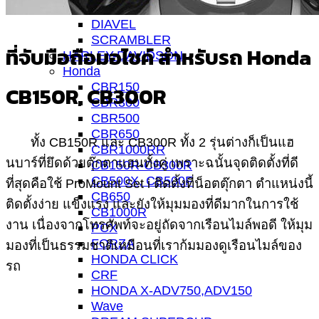
PANIGALE
DIAVEL
SCRAMBLER
ที่จับมือถือมอไซค์
สำหรับรถ Honda
HARLEY-DAVIDSON
Honda
CBR150
CB150R, CB300R
CBR300
CBR500
CBR650
ทั้ง CB150R และ CB300R ทั้ง 2 รุ่นต่างก็เป็นแฮ
CBR1000RR
นบาร์ที่ยึดด้วยตุ๊กตาแฮนทั้งคู่ เพราะฉนั้นจุดติดตั้งที่ดี
CB150R-CB300R
CB500X, CB500F
ที่สุดคือใช้ ProMount Set i ติดตั้งที่น็อตตุ๊กตา ตำแหน่งนี้
CB650
ติดตั้งง่าย แข็งแรง และยังให้มุมมองที่ดีมากในการใช้
CB1000R
งาน เนื่องจากโทรศัพท์จะอยู่ถัดจากเรือนไมล์พอดี ให้มุม
PCX
FORZA
มองที่เป็นธรรมชาติเหมือนที่เราก้มมองดูเรือนไมล์ของ
HONDA CLICK
รถ
CRF
HONDA X-ADV750,ADV150
Wave