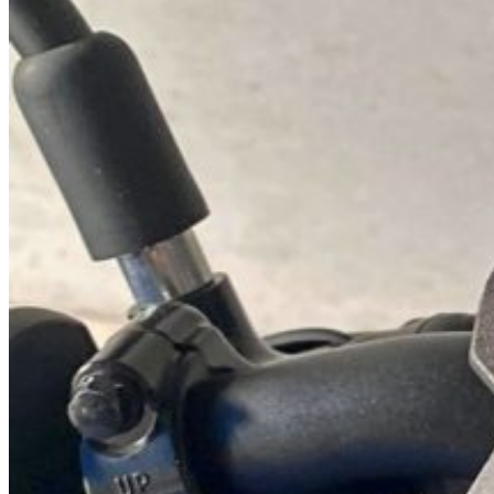
GRAND FILANO
TENERE
TRACER
SR400
QBIX
VESPA
เลือกตามจุดติดตั้ง
ติดที่รูหูกระจก
ติดที่น็อตตุ๊กตาแฮน
ติดที่แฮนบาร์หรือบาร์เสริม
ติดที่รูกลางแผงคอ
ติดที่ก้านกระจก
ติดบนฝากระปุกน้ำมันเบรค
การติดตั้ง
บทความ