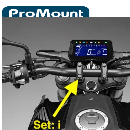
ข้าม
ไป
ยัง
เนื้อหา
HOME
เลือกตามรุ่นรถ
RSV4
BMW
R1200GS
S1000XR
S1000RR
S1000R
Ducati
MONSTER