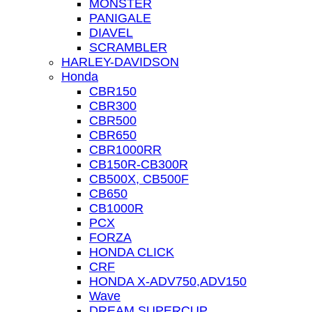
MONSTER
PANIGALE
DIAVEL
SCRAMBLER
HARLEY-DAVIDSON
Honda
CBR150
CBR300
CBR500
CBR650
CBR1000RR
CB150R-CB300R
CB500X, CB500F
CB650
CB1000R
PCX
FORZA
HONDA CLICK
CRF
HONDA X-ADV750,ADV150
Wave
DREAM SUPERCUP