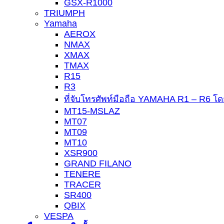
GSX-R1000
TRIUMPH
Yamaha
AEROX
NMAX
XMAX
TMAX
R15
R3
ที่จับโทรศัพท์มือถือ YAMAHA R1 – R6 โ
MT15-MSLAZ
MT07
MT09
MT10
XSR900
GRAND FILANO
TENERE
TRACER
SR400
QBIX
VESPA