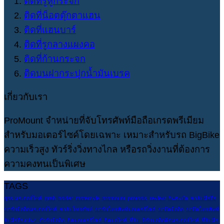
ติดที่รูหูกระจก
ติดที่น็อตตุ๊กตาแฮน
ติดที่แฮนบาร์
ติดที่รูกลางแผงคอ
ติดที่ก้านกระจก
ติดบนฝากระปุกน้ำมันเบรค
เกี่ยวกับเรา
ProMount จำหน่ายที่จับโทรศัพท์มือถือเกรดพรีเมียม
สำหรับมอเตอร์ไซค์โดยเฉพาะ เหมาะสำหรับรถ BigBike
ความเร็วสูง ทัวร์ริ่งวิ่งทางไกล หรือรถวิ่งงานที่ต้องการ
ความคงทนเป็นพิเศษ
TAGS
gps มอเตอร์ไซค์
grab
holder
motercyle
promount
protools
review
กันสะบัด
ขาจับมือถือ
ขาจับมือถือมอเตอร์ไซค์
ขาจับโทรศัพท์
ขาจับโทรศัพท์มอเตอร์ไซค์
ขายึดมือถือ
ขายึดโทรศัพท์
จับมือถือแน่นๆ
ตัวจับมือถือ
ติดมอเตอร์ไซค์
ติดมอไซค์
ที่จับ
ที่จับมอถือติดมอเตอร์ไซค์
ที่จับมือ