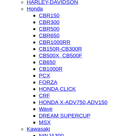
HARLEY-DAVIDSON
Honda
CBR150
CBR300
CBR500
CBR650
CBR1000RR
CB150R-CB300R
CB500X, CB500F
CB650
CB1000R
PCX
FORZA
HONDA CLICK
CRF
HONDA X-ADV750,ADV150
Wave
DREAM SUPERCUP
MSX
Kawasaki
NINJA300