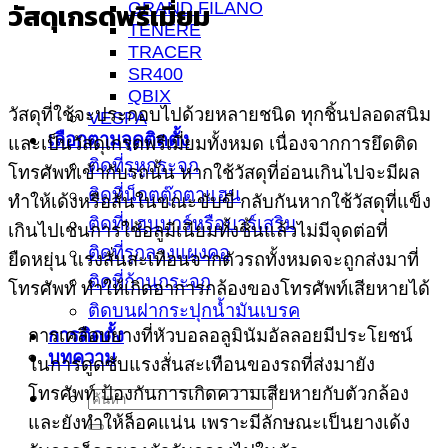
วัสดุเกรดพรีเมี่ยม
GRAND FILANO
TENERE
TRACER
SR400
QBIX
วัสดุที่ใช้จะประกอบไปด้วยหลายชนิด ทุกชิ้นปลอดสนิม
VESPA
เลือกตามจุดติดตั้ง
และเป็นวัสดุเกรดพรีเมี่ยมทั้งหมด เนื่องจากการยึดติด
ติดที่รูหูกระจก
โทรศัพท์เข้ากับรถนั้น หากใช้วัสดุที่อ่อนเกินไปจะมีผล
ติดที่น็อตตุ๊กตาแฮน
ทำให้เด้งหรือสั่นในขณะขับขี่ กลับกันหากใช้วัสดุที่แข็ง
ติดที่แฮนบาร์หรือบาร์เสริม
เกินไปเช่นการใช้อลูมีเนียมทั้งชิ้นแล้วไม่มีจุดต่อที่
ติดที่รูกลางแผงคอ
ยืดหยุ่น แรงสั่นสะเทือนจากตัวรถทั้งหมดจะถูกส่งมาที่
ติดที่ก้านกระจก
โทรศัพท์ ทำให้เกิดอาการกล้องของโทรศัพท์เสียหายได้
ติดบนฝากระปุกน้ำมันเบรค
การติดตั้ง
การเคลือบยางที่หัวบอลอลูมินัมอัลลอยมีประโยชน์
บทความ
ในการดูดซับแรงสั่นสะเทือนของรถที่ส่งมายัง
โทรศัพท์ ป้องกันการเกิดความเสียหายกับตัวกล้อง
และยังทำให้ล็อคแน่น เพราะมีลักษณะเป็นยางเด้ง