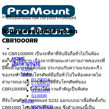
ข้าม
ไป
ยัง
เนื้อหา
ที่จับโทรศัพท์มือถือสำหรับรถ
CBR1000RR
รถ CBR1000RR เป็นรถที่หาที่จับมือถือทั่วไปในท้อง
HOME
ตลาดมาติดยาก เนื่องจากลักษณะทางกายภาพของรถที่
เลือกตามรุ่นรถ
มีพื้นที่ในการติดตั้งน้อย ประกอบกับความแรงและเร็ว
RSV4
BMW
ของรถทำให้ที่จับโทรศัพท์มือถือทั่วไปในท้องตลาดไม่
R1200GS
สามารถเอาอยู่ การเลือกใช้ที่จับโทรศัพท์ของ
S1000XR
CBR1000RR จึงต้องให้ความสำคัญเป็นพิเศษ
S1000RR
S1000R
ที่จับโทรศัพท์ ProMount S232 ออกแบบมาเพื่อติดตั้งกับ
Ducati
MONSTER
CBR1000 โดยเฉพาะที่รูแผงคอ ซึ่งตำแหน่งนี้เป็น