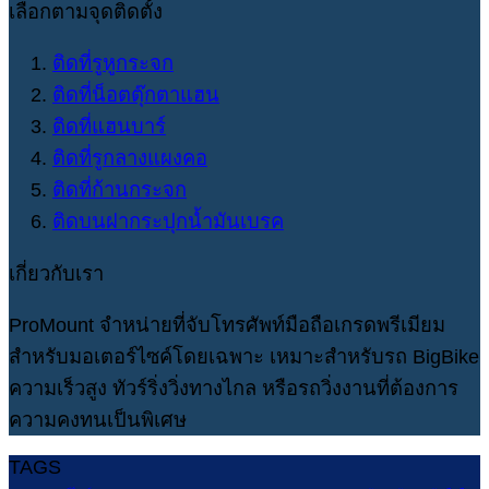
เลือกตามจุดติดตั้ง
ติดที่รูหูกระจก
ติดที่น็อตตุ๊กตาแฮน
ติดที่แฮนบาร์
ติดที่รูกลางแผงคอ
ติดที่ก้านกระจก
ติดบนฝากระปุกน้ำมันเบรค
เกี่ยวกับเรา
ProMount จำหน่ายที่จับโทรศัพท์มือถือเกรดพรีเมียม
สำหรับมอเตอร์ไซค์โดยเฉพาะ เหมาะสำหรับรถ BigBike
ความเร็วสูง ทัวร์ริ่งวิ่งทางไกล หรือรถวิ่งงานที่ต้องการ
ความคงทนเป็นพิเศษ
TAGS