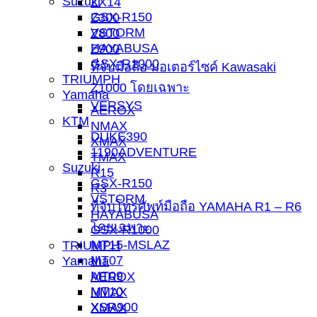
Suzuki
ZX14
GSX-R150
Z300
VSTORM
Z800
HAYABUSA
Z900
GSX-R1000
ที่จับมือถือ มอเตอร์ไซค์ Kawasaki
TRIUMPH
Z1000 โดยเฉพาะ
Yamaha
VERSYS
AEROX
KTM
NMAX
DUKE390
XMAX
1190ADVENTURE
TMAX
Suzuki
R15
GSX-R150
R3
VSTORM
ที่จับโทรศัพท์มือถือ YAMAHA R1 – R6
HAYABUSA
โดยเฉพาะ
GSX-R1000
MT15-MSLAZ
TRIUMPH
MT07
Yamaha
MT09
AEROX
MT10
NMAX
XSR900
XMAX