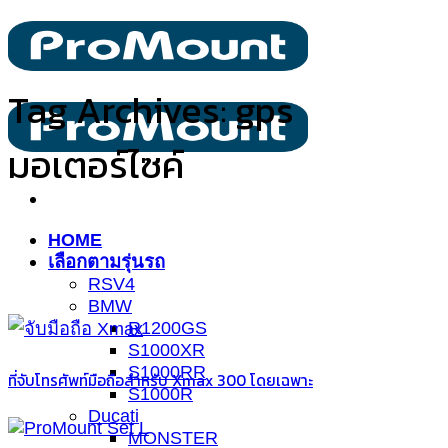
ข้าม
ไป
ยัง
Tag Archives:
gps
เนื้อหา
มอเตอร์ไซค์
HOME
เลือกตามรุ่นรถ
RSV4
BMW
R1200GS
S1000XR
S1000RR
ที่จับโทรศัพท์มือถือสำหรับ Xmax 300 โดยเฉพาะ
S1000R
Ducati
MONSTER