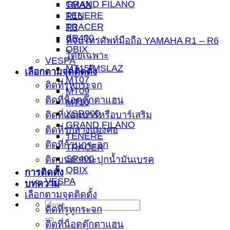
GRAND FILANO
TMAX
TENERE
R15
TRACER
R3
SR400
ที่จับโทรศัพท์มือถือ YAMAHA R1 – R6
QBIX
โดยเฉพาะ
VESPA
MT15-MSLAZ
เลือกตามจุดติดตั้ง
MT07
ติดที่รูหูกระจก
MT09
ติดที่น็อตตุ๊กตาแฮน
MT10
XSR900
ติดที่แฮนบาร์หรือบาร์เสริม
GRAND FILANO
ติดที่รูกลางแผงคอ
TENERE
ติดที่ก้านกระจก
TRACER
SR400
ติดบนฝากระปุกน้ำมันเบรค
QBIX
การติดตั้ง
VESPA
บทความ
เลือกตามจุดติดตั้ง
ติดที่รูหูกระจก
ติดที่น็อตตุ๊กตาแฮน