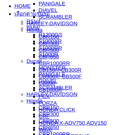
PANIGALE
HOME
DIAVEL
เลือกตามรุ่นรถ
SCRAMBLER
RSV4
HARLEY-DAVIDSON
BMW
Honda
R1200GS
CBR150
S1000XR
CBR300
S1000RR
CBR500
S1000R
CBR650
Ducati
CBR1000RR
MONSTER
CB150R-CB300R
PANIGALE
CB500X, CB500F
DIAVEL
CB650
SCRAMBLER
CB1000R
HARLEY-DAVIDSON
PCX
Honda
FORZA
CBR150
HONDA CLICK
CBR300
CRF
CBR500
HONDA X-ADV750,ADV150
CBR650
Wave
CBR1000RR