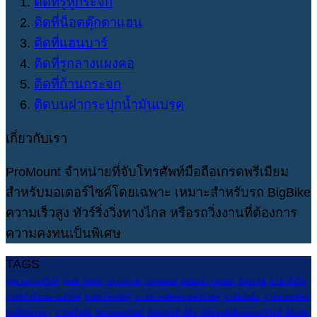
ติดที่รูหูกระจก
ติดที่น็อตตุ๊กตาแฮน
ติดที่แฮนบาร์
ติดที่รูกลางแผงคอ
ติดที่ก้านกระจก
ติดบนฝากระปุกน้ำมันเบรค
เกี่ยวกับเรา
ProMount จำหน่ายที่จับโทรศัพท์มือถือเกรดพรีเมียม
สำหรับมอเตอร์ไซค์โดยเฉพาะ เหมาะสำหรับรถ BigBike
ความเร็วสูง ทัวร์ริ่งวิ่งทางไกล หรือรถวิ่งงานที่ต้องการ
ความคงทนเป็นพิเศษ
TAGS
gps มอเตอร์ไซค์
grab
holder
motercyle
promount
protools
review
กันสะบัด
ขาจับมือถือ
ขาจับมือถือมอเตอร์ไซค์
ขาจับโทรศัพท์
ขาจับโทรศัพท์มอเตอร์ไซค์
ขายึดมือถือ
ขายึดโทรศัพท์
จับมือถือแน่นๆ
ตัวจับมือถือ
ติดมอเตอร์ไซค์
ติดมอไซค์
ที่จับ
ที่จับมอถือติดมอเตอร์ไซค์
ที่จับมือ