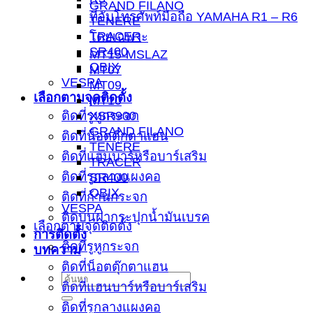
GRAND FILANO
ที่จับโทรศัพท์มือถือ YAMAHA R1 – R6
TENERE
TRACER
โดยเฉพาะ
SR400
MT15-MSLAZ
QBIX
MT07
VESPA
MT09
เลือกตามจุดติดตั้ง
MT10
ติดที่รูหูกระจก
XSR900
GRAND FILANO
ติดที่น็อตตุ๊กตาแฮน
TENERE
ติดที่แฮนบาร์หรือบาร์เสริม
TRACER
ติดที่รูกลางแผงคอ
SR400
QBIX
ติดที่ก้านกระจก
VESPA
ติดบนฝากระปุกน้ำมันเบรค
เลือกตามจุดติดตั้ง
การติดตั้ง
ติดที่รูหูกระจก
บทความ
ติดที่น็อตตุ๊กตาแฮน
ติดที่แฮนบาร์หรือบาร์เสริม
ติดที่รูกลางแผงคอ