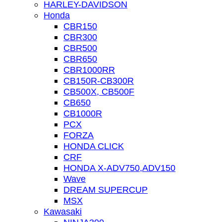
HARLEY-DAVIDSON
Honda
CBR150
CBR300
CBR500
CBR650
CBR1000RR
CB150R-CB300R
CB500X, CB500F
CB650
CB1000R
PCX
FORZA
HONDA CLICK
CRF
HONDA X-ADV750,ADV150
Wave
DREAM SUPERCUP
MSX
Kawasaki