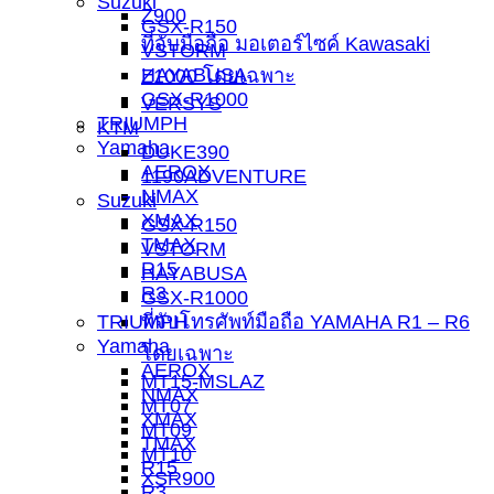
Suzuki
Z900
GSX-R150
ที่จับมือถือ มอเตอร์ไซค์ Kawasaki
VSTORM
HAYABUSA
Z1000 โดยเฉพาะ
GSX-R1000
VERSYS
TRIUMPH
KTM
Yamaha
DUKE390
AEROX
1190ADVENTURE
NMAX
Suzuki
XMAX
GSX-R150
TMAX
VSTORM
R15
HAYABUSA
R3
GSX-R1000
ที่จับโทรศัพท์มือถือ YAMAHA R1 – R6
TRIUMPH
Yamaha
โดยเฉพาะ
AEROX
MT15-MSLAZ
NMAX
MT07
XMAX
MT09
TMAX
MT10
R15
XSR900
R3