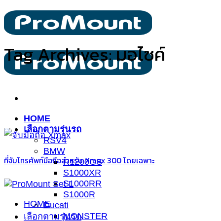
ข้าม
ไป
ยัง
Tag Archives:
มอไซค์
เนื้อหา
HOME
เลือกตามรุ่นรถ
RSV4
BMW
ที่จับโทรศัพท์มือถือสำหรับ Xmax 300 โดยเฉพาะ
R1200GS
S1000XR
S1000RR
S1000R
HOME
Ducati
MONSTER
เลือกตามรุ่นรถ